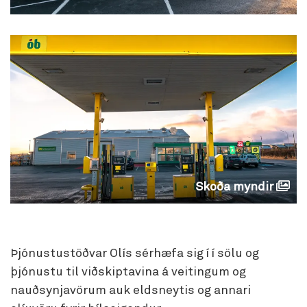
Skoða myndir
Þjónustustöðvar Olís sérhæfa sig í í sölu og
þjónustu til viðskiptavina á veitingum og
nauðsynjavörum auk eldsneytis og annari