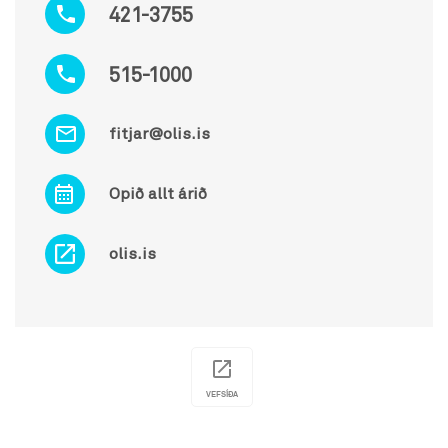
421-3755
515-1000
fitjar@olis.is
Opið allt árið
olis.is
VEFSÍÐA