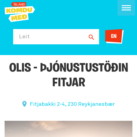
EN
Leit
OLIS - ÞJÓNUSTUSTÖÐIN
FITJAR
Fitjabakki 2-4, 230 Reykjanesbær