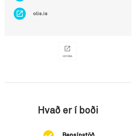
olis.is
VEFSÍÐA
Hvað er í boði
Bensínstöð