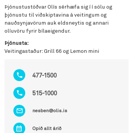
Þjónustustöðvar Olís sérhæfa sig í í sölu og
þjónustu til viðskiptavina á veitingum og
nauðsynjavörum auk eldsneytis og annari
olíuvöru fyrir bílaeigendur.
Þjónusta:
Veitingastaður: Grill 66 og Lemon mini
477-1500
515-1000
nesben@olis.is
Opið allt árið