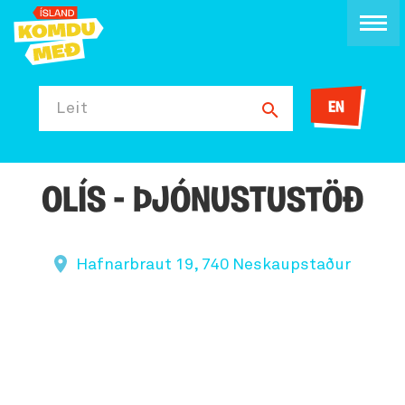
EN
Leit
OLÍS - ÞJÓNUSTUSTÖÐ
Hafnarbraut 19, 740 Neskaupstaður