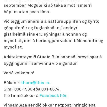
september. Möguleiki að taka á móti smærri
hópum utan þess tíma.
Við leggjum áherslu á náttúruupplifun og kyrrð;
gönguferðir og fuglaskoðun; í anddyri
gistiheimilisins eru sýningar á hönnun og
myndlist, inni á herbergjum valdar bókmenntir og
myndlist.
Arkítektateymið Studio Bua hannaði breytingar á
byggingunni í samvinnu við eigendur.
Verið velkomin!
Bókanir:
thora@this.is.
Sími: 896-1930 eða 891-8674.
Þið finnið okkur á
Facebook hér.
Vinsamlega sendið okkur netpóst, hringið eða