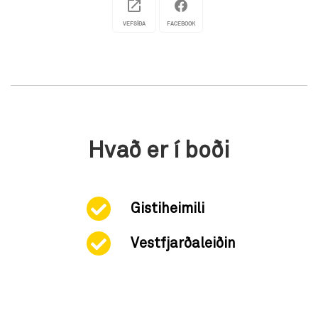
VEFSÍÐA
FACEBOOK
Hvað er í boði
Gistiheimili
Vestfjarðaleiðin