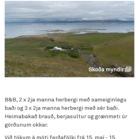
Skoða myndir
B&B, 2 x 2ja manna herbergi með sameiginlegu
baði og 3 x 2ja manna herbergi með sér baði.
Heimabakað brauð, berjasultur og grænmeti úr
görðunum okkar.
Við tökum á móti ferðafólki frá 15. maí - 15.