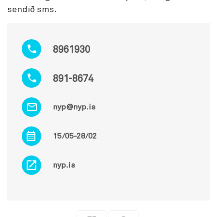
sendið sms.
8961930
891-8674
nyp@nyp.is
15/05-28/02
nyp.is