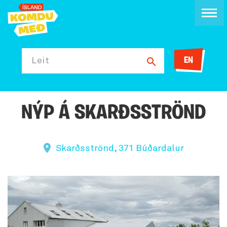
EN
Leit
NÝP Á SKARÐSSTRÖND
Skarðsströnd, 371 Búðardalur