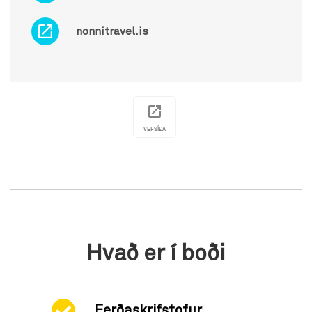
nonnitravel.is
VEFSÍÐA
Hvað er í boði
Ferðaskrifstofur