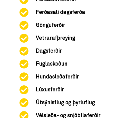
Ferðasali dagsferða
Gönguferðir
Vetrarafþreying
Dagsferðir
Fuglaskoðun
Hundasleðaferðir
Lúxusferðir
Útsýnisflug og þyrluflug
Vélsleða- og snjóbílaferðir