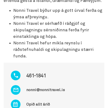
erlenda gesta á Íslandi, Grænlandi og Færeyjum.
Nonni Travel býður upp á gott úrval ferða og
ýmsa afþreyingu.
Nonni Travel er sérhæfð í ráðgjöf og
skipulagningu sérsniðinna ferða fyrir
einstaklinga og hópa.
Nonni Travel hefur mikla reynslu í
ráðstefnuhaldi og skipulagningu stærri
funda.
461-1841
nonni@nonnitravel.is
Opið allt árið