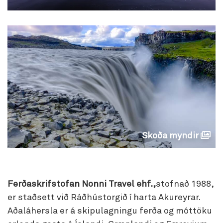
Skoða myndir
Ferðaskrifstofan Nonni Travel ehf.,
stofnað 1988,
er staðsett við Ráðhústorgið í harta Akureyrar.
Aðaláhersla er á skipulagningu ferða og móttöku