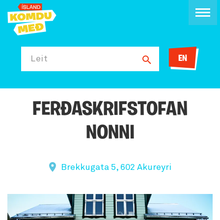
EN
Leit
FERÐASKRIFSTOFAN
NONNI
Brekkugata 5, 602 Akureyri