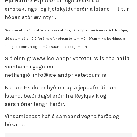
Hjá Nature Explorer er lögð áhersla á
einstaklings- og fjölskylduferðir á Íslandi – litlir
hópar, stór ævintýri.
Óskir þú eftir að upplifa íslenska náttúru, þá leggjum við áherslu á litla hópa,
við getum sérsniðið ferðina eftir þínum óskum, við höfum mikla þekkingu á
áfangastöðunum og framúrskarandi leiðsögumenn.
Sjá einnig: www.icelandprivatetours.is eða hafið
samband í gegnum
netfangið: info@icelandprivatetours.is
Nature Explorer býður upp á jeppaferðir um
Ísland, bæði dagsferðir frá Reykjavik og
sérsniðnar lengri ferðir.
Vinsamlegast hafið samband vegna ferða og
bókana.