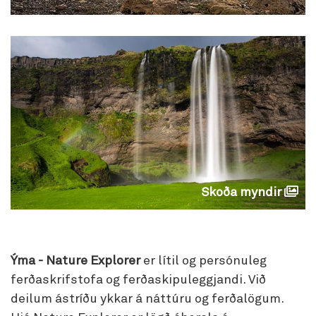
Skoða myndir
Ýma - Nature Explorer
er lítil og persónuleg
ferðaskrifstofa og ferðaskipuleggjandi. Við
deilum ástríðu ykkar á náttúru og ferðalögum.