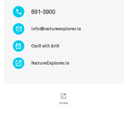
691-3900
info@natureexplorer.is
Opið allt árið
NatureExplorer.is
VEFSÍÐA