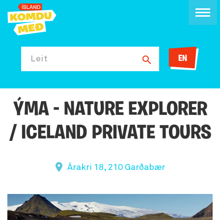
EN
Leit
ÝMA - NATURE EXPLORER
/ ICELAND PRIVATE TOURS
Árakri 18, 210 Garðabær