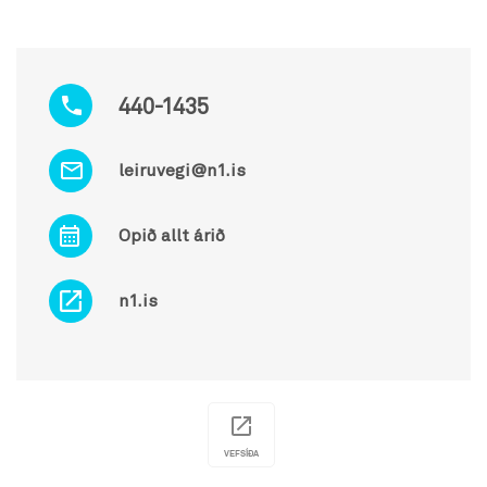
440-1435
leiruvegi@n1.is
Opið allt árið
n1.is
VEFSÍÐA