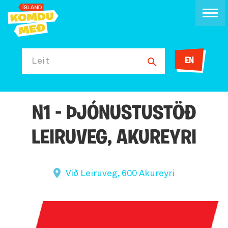
EN
Leit
N1 - ÞJÓNUSTUSTÖÐ
LEIRUVEG, AKUREYRI
Við Leiruveg, 600 Akureyri