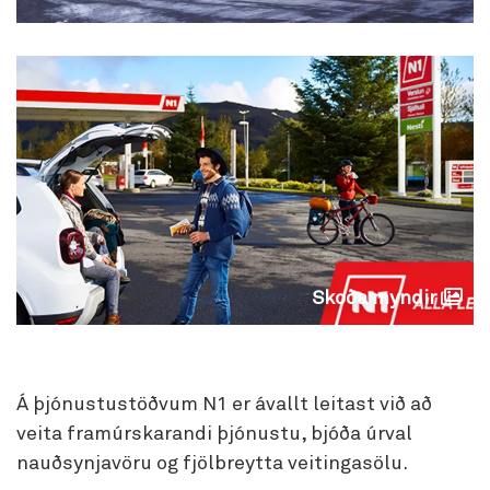
Skoða myndir
Á þjónustustöðvum N1 er ávallt leitast við að
veita framúrskarandi þjónustu, bjóða úrval
nauðsynjavöru og fjölbreytta veitingasölu.