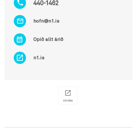
440-1462
hofn@n1.is
Opið allt árið
n1.is
VEFSÍÐA