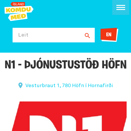
EN
Leit
N1 - ÞJÓNUSTUSTÖÐ HÖFN
Vesturbraut 1, 780 Höfn í Hornafirði