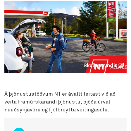
Skoða myndir
Á þjónustustöðvum N1 er ávallt leitast við að
veita framúrskarandi þjónustu, bjóða úrval
nauðsynjavöru og fjölbreytta veitingasölu.