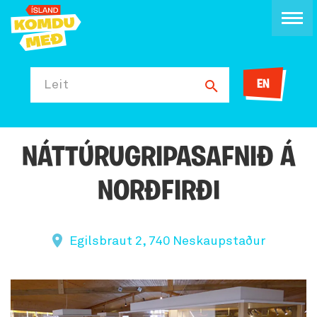
EN
Leit
NÁTTÚRUGRIPASAFNIÐ Á
NORÐFIRÐI
Egilsbraut 2, 740 Neskaupstaður