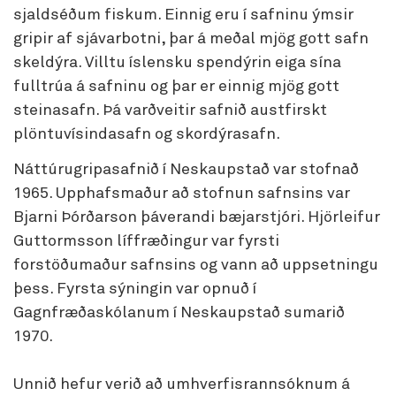
sjaldséðum fiskum. Einnig eru í safninu ýmsir
gripir af sjávarbotni, þar á meðal mjög gott safn
skeldýra. Villtu íslensku spendýrin eiga sína
fulltrúa á safninu og þar er einnig mjög gott
steinasafn. Þá varðveitir safnið austfirskt
plöntuvísindasafn og skordýrasafn.
Náttúrugripasafnið í Neskaupstað var stofnað
1965. Upphafsmaður að stofnun safnsins var
Bjarni Þórðarson þáverandi bæjarstjóri. Hjörleifur
Guttormsson líffræðingur var fyrsti
forstöðumaður safnsins og vann að uppsetningu
þess. Fyrsta sýningin var opnuð í
Gagnfræðaskólanum í Neskaupstað sumarið
1970.
Unnið hefur verið að umhverfisrannsóknum á