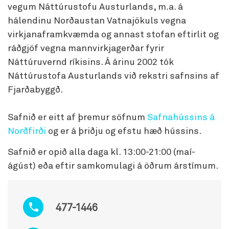
vegum Náttúrustofu Austurlands, m.a. á
hálendinu Norðaustan Vatnajökuls vegna
virkjanaframkvæmda og annast stofan eftirlit og
ráðgjöf vegna mannvirkjagerðar fyrir
Náttúruvernd ríkisins. Á árinu 2002 tók
Náttúrustofa Austurlands við rekstri safnsins af
Fjarðabyggð.
Safnið er eitt af þremur söfnum
Safnahússins á
Norðfirði
og er á þriðju og efstu hæð hússins.
Safnið er opið alla daga kl. 13:00-21:00 (maí-
ágúst) eða eftir samkomulagi á öðrum árstímum.
477-1446