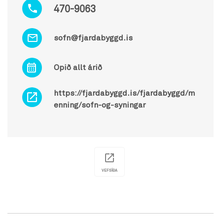
470-9063
sofn@fjardabyggd.is
Opið allt árið
https://fjardabyggd.is/fjardabyggd/m
enning/sofn-og-syningar
VEFSÍÐA