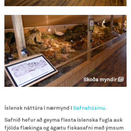
Skoða myndir
Íslensk náttúra í nærmynd í
Safnahúsinu
.
Safnið hefur að geyma flesta íslenska fugla auk
fjölda flækinga og ágætu fiskasafni með ýmsum