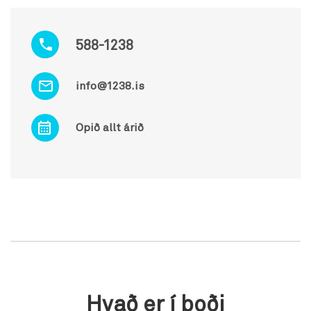
588-1238
info@1238.is
Opið allt árið
Hvað er í boði