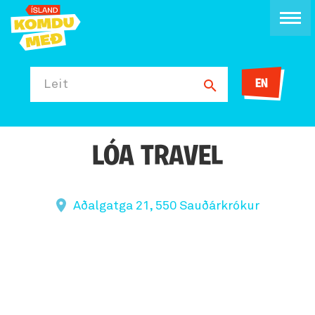
EN
Leit
LÓA TRAVEL
Aðalgatga 21, 550 Sauðárkrókur