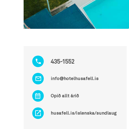
435-1552
info@hotelhusafell.is
Opið allt árið
husafell.is/islenska/sundlaug