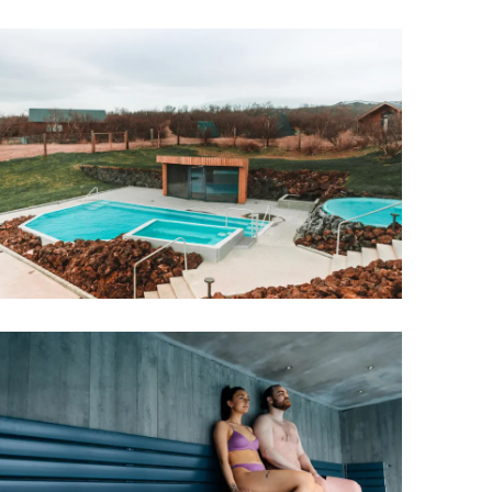
Upplýsingamiðstöðvar
pera
Heilsurækt og Spa
Fossar
Um vefinn
Hjólaferðir
Fyrir börnin
Gönguleiðir
ti
Hjólaleigur
Hápunktar
n
Sjóstangaveiði
Hitt og þetta
Skíði
Náttúra
ug
Skotveiði
Saga og menning
ðir
Stangveiði
Þjóðgarðar
g