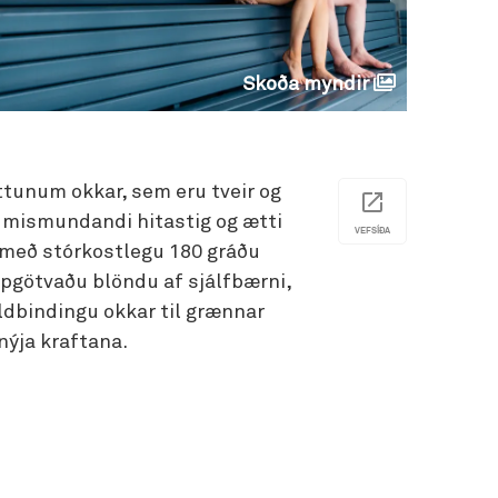
Skoða myndir
ttunum okkar, sem eru tveir og
 mismundandi hitastig og ætti
VEFSÍÐA
, með stórkostlegu 180 gráðu
pgötvaðu blöndu af sjálfbærni,
ldbindingu okkar til grænnar
nýja kraftana.