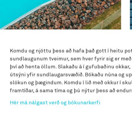
Komdu og njóttu þess að hafa það gott í heitu po
sundlaugunum tveimur, sem hver fyrir sig er með
því að henta öllum. Slakaðu á í gufubaðinu okkar
útsýni yfir sundlaugarsvæðið. Bókaðu núna og up
slökun og þægindum. Komdu í lið með okkur í sku
framtíðar, á sama tíma og þú nýtur þess að endur
Hér má nálgast verð og bókunarkerfi