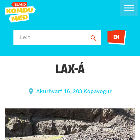
EN
Leit
LAX-Á
Akurhvarf 16, 203 Kópavogur