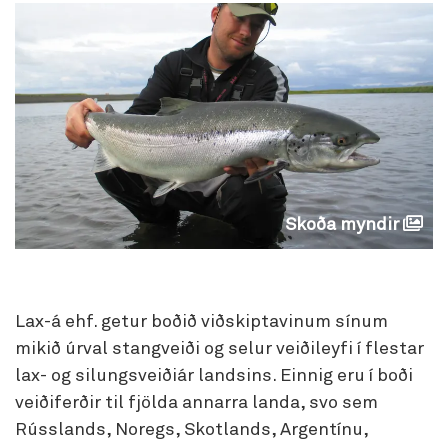
Skoða myndir
Lax-á ehf. getur boðið viðskiptavinum sínum
mikið úrval stangveiði og selur veiðileyfi í flestar
lax- og silungsveiðiár landsins. Einnig eru í boði
veiðiferðir til fjölda annarra landa, svo sem
Rússlands, Noregs, Skotlands, Argentínu,