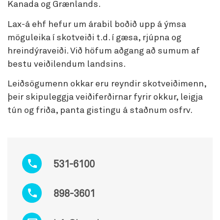
Kanada og Grænlands.
Lax-á ehf hefur um árabil boðið upp á ýmsa
möguleika í skotveiði t.d. í gæsa, rjúpna og
hreindýraveiði. Við höfum aðgang að sumum af
bestu veiðilendum landsins.
Leiðsögumenn okkar eru reyndir skotveiðimenn,
þeir skipuleggja veiðiferðirnar fyrir okkur, leigja
tún og friða, panta gistingu á staðnum osfrv.
531-6100
898-3601