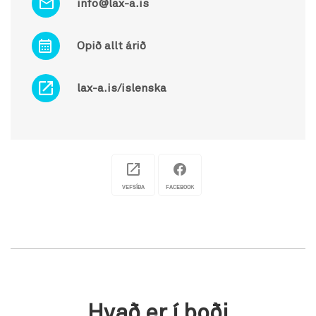
info@lax-a.is
Opið allt árið
lax-a.is/islenska
VEFSÍÐA
FACEBOOK
Hvað er í boði