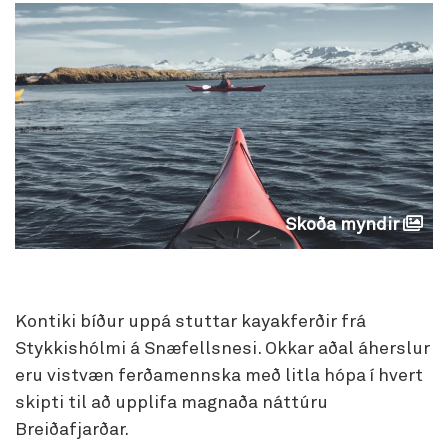
Skoða myndir
Kontiki bíður uppá stuttar kayakferðir frá
Stykkishólmi á Snæfellsnesi. Okkar aðal áherslur
eru vistvæn ferðamennska með litla hópa í hvert
skipti til að upplifa magnaða náttúru
Breiðafjarðar.