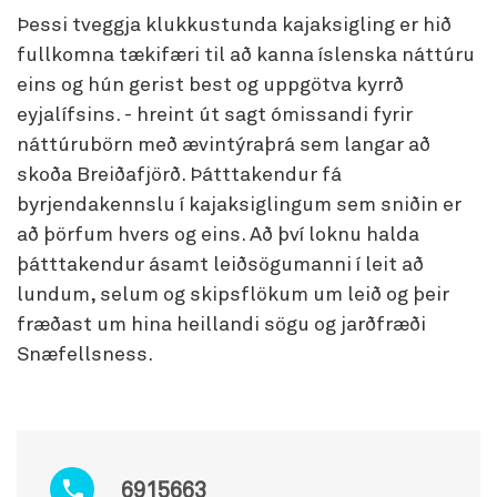
Þessi tveggja klukkustunda kajaksigling er hið
fullkomna tækifæri til að kanna íslenska náttúru
eins og hún gerist best og uppgötva kyrrð
eyjalífsins. - hreint út sagt ómissandi fyrir
náttúrubörn með ævintýraþrá sem langar að
skoða Breiðafjörð. Þátttakendur fá
byrjendakennslu í kajaksiglingum sem sniðin er
að þörfum hvers og eins. Að því loknu halda
þátttakendur ásamt leiðsögumanni í leit að
lundum, selum og skipsflökum um leið og þeir
fræðast um hina heillandi sögu og jarðfræði
Snæfellsness.
6915663