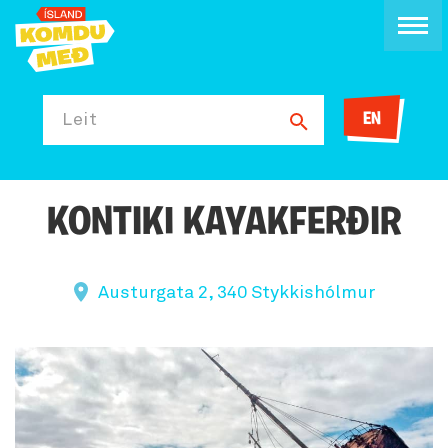
EN
Leit
KONTIKI KAYAKFERÐIR
Austurgata 2, 340 Stykkishólmur