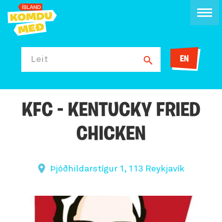
EN
Leit
KFC - KENTUCKY FRIED
CHICKEN
Þjóðhildarstígur 1, 113 Reykjavík