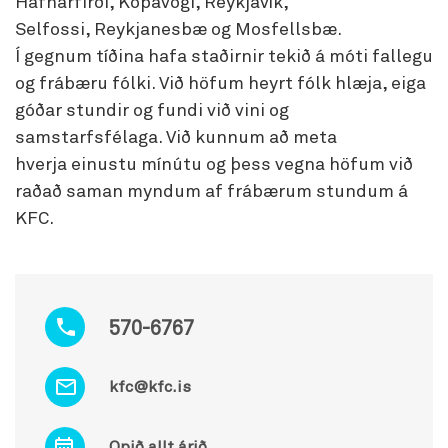
Hafnarfirði, Kópavogi, Reykjavík,
Selfossi, Reykjanesbæ og Mosfellsbæ.
Í gegnum tíðina hafa staðirnir tekið á móti fallegu
og frábæru fólki. Við höfum heyrt fólk hlæja, eiga
góðar stundir og fundi við vini og
samstarfsfélaga. Við kunnum að meta
hverja einustu mínútu og þess vegna höfum við
raðað saman myndum af frábærum stundum á
KFC.
570-6767
kfc@kfc.is
Opið allt árið