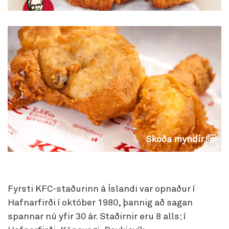
Skoða myndir
Fyrsti KFC-staðurinn á Íslandi var opnaður í
Hafnarfirði í október 1980, þannig að sagan
spannar nú yfir 30 ár. Staðirnir eru 8 alls; í