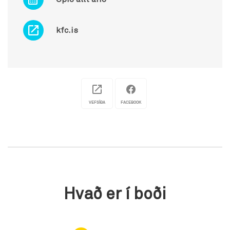
kfc.is
VEFSÍÐA
FACEBOOK
Hvað er í boði