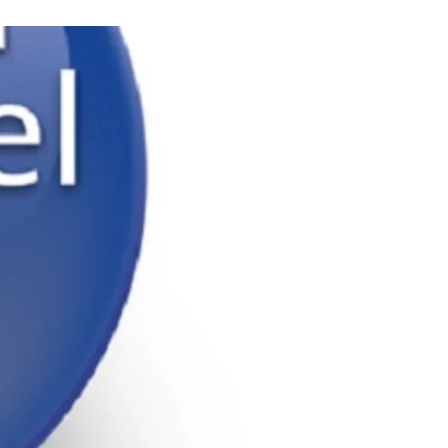
Upplýsingamiðstöðvar
pera
Heilsurækt og Spa
Fossar
Um vefinn
Hjólaferðir
Fyrir börnin
Gönguleiðir
ti
Hjólaleigur
Hápunktar
n
Sjóstangaveiði
Hitt og þetta
Skíði
Náttúra
ug
Skotveiði
Saga og menning
ðir
Stangveiði
Þjóðgarðar
g