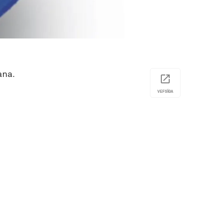
ana.
VEFSÍÐA