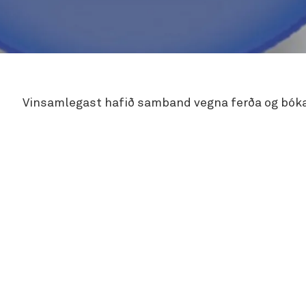
Vinsamlegast hafið samband vegna ferða og bók