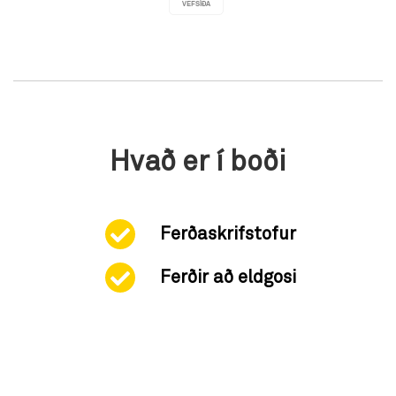
VEFSÍÐA
Hvað er í boði
Ferðaskrifstofur
Ferðir að eldgosi