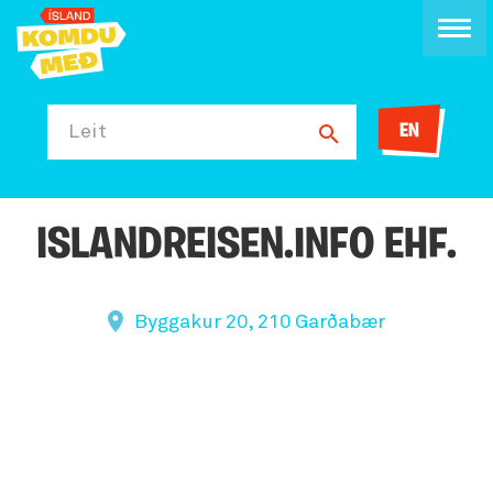
EN
Leit
ISLANDREISEN.INFO EHF.
Byggakur 20, 210 Garðabær