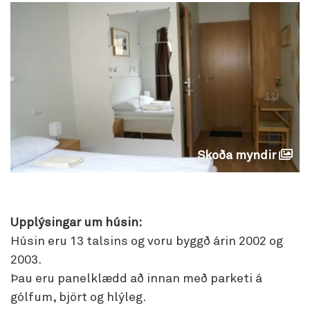
Skoða myndir
Upplýsingar um húsin:
Húsin eru 13 talsins og voru byggð árin 2002 og
2003.
Þau eru panelklædd að innan með parketi á
gólfum, björt og hlýleg.