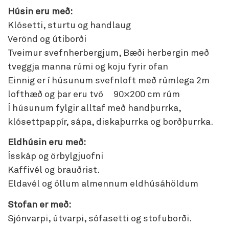
Húsin eru með:
Klósetti, sturtu og handlaug
Verönd og útiborði
Tveimur svefnherbergjum, Bæði herbergin með
tveggja manna rúmi og koju fyrir ofan
Einnig er í húsunum svefnloft með rúmlega 2m
lofthæð og þar eru tvö 90×200 cm rúm
Í húsunum fylgir alltaf með handþurrka,
klósettpappír, sápa, diskaþurrka og borðþurrka.
Eldhúsin eru með:
Ísskáp og örbylgjuofni
Kaffivél og brauðrist.
Eldavél og öllum almennum eldhúsáhöldum
Stofan er með:
Sjónvarpi, útvarpi, sófasetti og stofuborði.