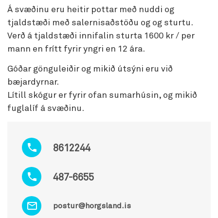
Á svæðinu eru heitir pottar með nuddi og
tjaldstæði með salernisaðstöðu og og sturtu.
Verð á tjaldstæði innifalin sturta 1600 kr / per
mann en frítt fyrir yngri en 12 ára.
Góðar gönguleiðir og mikið útsýni eru við
bæjardyrnar.
Lítill skógur er fyrir ofan sumarhúsin, og mikið
fuglalíf á svæðinu.
8612244
487-6655
postur@horgsland.is