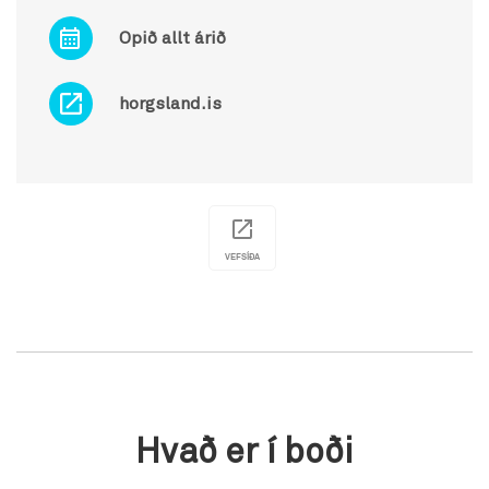
Opið allt árið
horgsland.is
VEFSÍÐA
Hvað er í boði