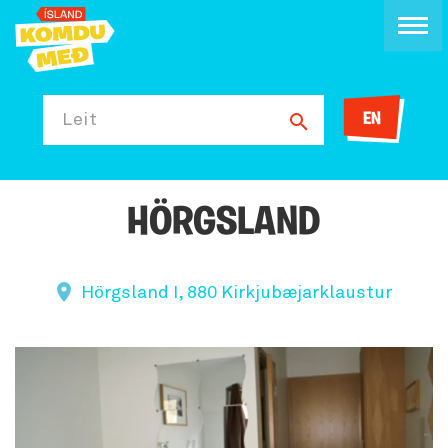
EN
Leit
HÖRGSLAND
Hörgsland I, 880 Kirkjubæjarklaustur