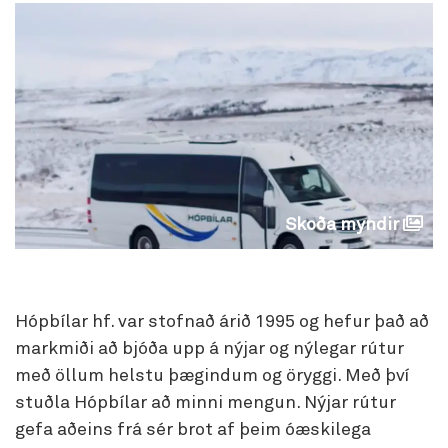
Skoða myndir
Hópbílar hf. var stofnað árið 1995 og hefur það að
markmiði að bjóða upp á nýjar og nýlegar rútur
með öllum helstu þægindum og öryggi. Með því
stuðla Hópbílar að minni mengun. Nýjar rútur
gefa aðeins frá sér brot af þeim óæskilega