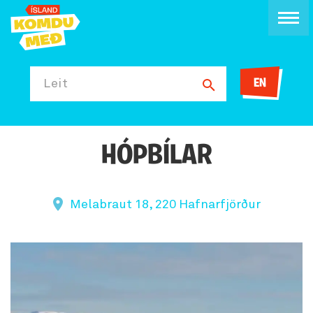
EN
Leit
HÓPBÍLAR
Melabraut 18, 220 Hafnarfjörður