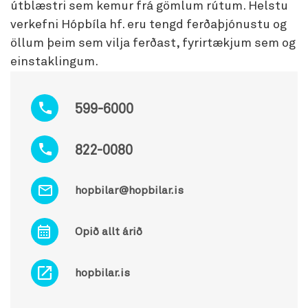
útblæstri sem kemur frá gömlum rútum. Helstu
verkefni Hópbíla hf. eru tengd ferðaþjónustu og
öllum þeim sem vilja ferðast, fyrirtækjum sem og
einstaklingum.
599-6000
822-0080
hopbilar@hopbilar.is
Opið allt árið
hopbilar.is