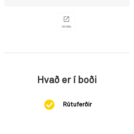
VEFSÍÐA
Hvað er í boði
Rútuferðir