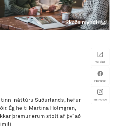
Skoða myndir
VEFSÍÐA
FACEBOOK
otinni náttúru Suðurlands, hefur
INSTAGRAM
óðir. Ég heiti Martina Holmgren,
kkar þremur erum stolt af því að
imili.