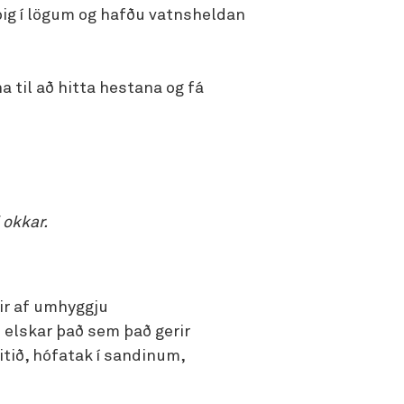
þig í lögum og hafðu vatnsheldan
 til að hitta hestana og fá
 okkar.
ir af umhyggju
m elskar það sem það gerir
itið, hófatak í sandinum,