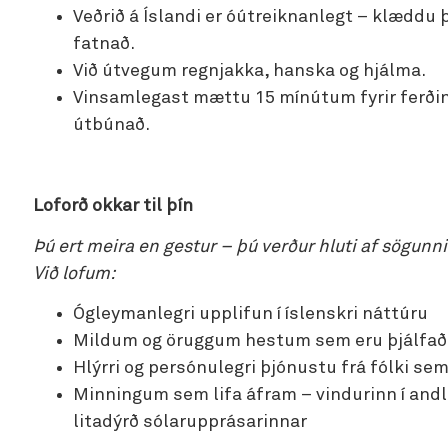
Veðrið á Íslandi er óútreiknanlegt – klæddu 
fatnað.
Við útvegum regnjakka, hanska og hjálma.
Vinsamlegast mættu 15 mínútum fyrir ferðina
útbúnað.
Loforð okkar til þín
Þú ert meira en gestur – þú verður hluti af sögunni
Við lofum:
Ógleymanlegri upplifun í íslenskri náttúru
Mildum og öruggum hestum sem eru þjálfað
Hlýrri og persónulegri þjónustu frá fólki se
Minningum sem lifa áfram – vindurinn í andl
litadýrð sólarupprásarinnar