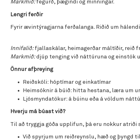
Markmið:
fegurð, þægindi og minningar.
Lengri ferðir
Fyrir ævintýragjarna ferðalanga. Riðið um hálendi Í
Innifalið:
fjallaskálar, heimagerðar máltíðir, reið f
Markmið:
djúp tenging við náttúruna og einstök 
Önnur afþreying
Reiðskóli: hóptímar og einkatímar
Heimsóknir á búið: hitta hestana, læra um 
Ljósmyndatökur: á búinu eða á völdum nát
Hverju má búast við?
Til að tryggja góða upplifun, þá eru nokkur atriði
Við spyrjum um reiðreynslu, hæð og þyngd til