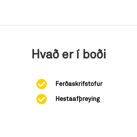
Hvað er í boði
Ferðaskrifstofur
Hestaafþreying