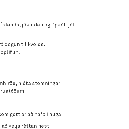
slands, jökuldali og líparítfjöll.
rá dögun til kvölds.
upplifun.
umhirðu, njóta stemningar
túrustöðum
 sem gott er að hafa í huga:
 að velja réttan hest.