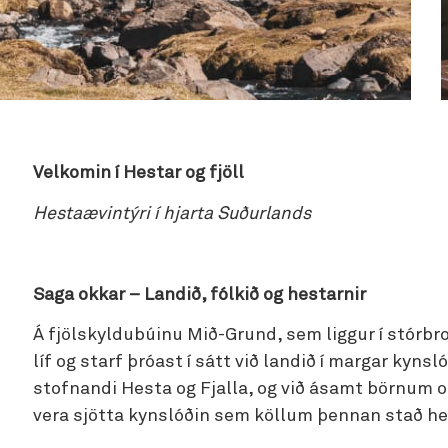
Velkomin í Hestar og fjöll
Hestaævintýri í hjarta Suðurlands
Saga okkar – Landið, fólkið og hestarnir
Á fjölskyldubúinu Mið-Grund, sem liggur í stórbr
líf og starf þróast í sátt við landið í margar kynsl
stofnandi Hesta og Fjalla, og við ásamt börnum o
vera sjötta kynslóðin sem köllum þennan stað he