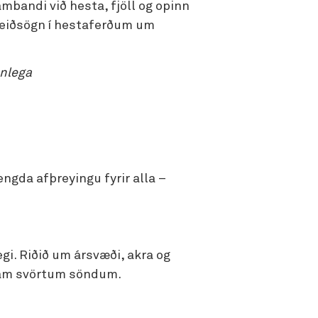
mbandi við hesta, fjöll og opinn
 leiðsögn í hestaferðum um
anlega
engda afþreyingu fyrir alla –
gi. Riðið um ársvæði, akra og
fram svörtum söndum.