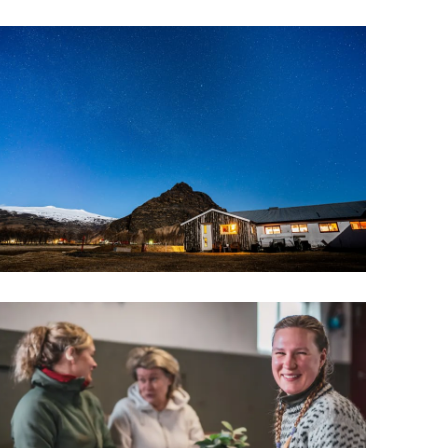
Upplýsingamiðstöðvar
pera
Heilsurækt og Spa
Fossar
Um vefinn
Hjólaferðir
Fyrir börnin
Gönguleiðir
ti
Hjólaleigur
Hápunktar
n
Sjóstangaveiði
Hitt og þetta
Skíði
Náttúra
ug
Skotveiði
Saga og menning
ðir
Stangveiði
Þjóðgarðar
g