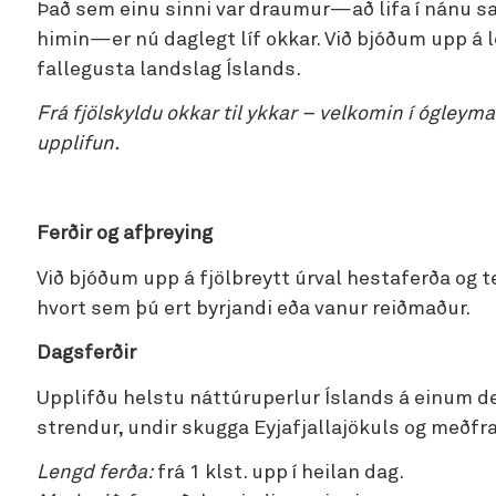
Það sem einu sinni var draumur—að lifa í nánu sa
himin—er nú daglegt líf okkar. Við bjóðum upp á
fallegusta landslag Íslands.
Frá fjölskyldu okkar til ykkar – velkomin í ógleym
upplifun.
Ferðir og afþreying
Við bjóðum upp á fjölbreytt úrval hestaferða og t
hvort sem þú ert byrjandi eða vanur reiðmaður.
Dagsferðir
Upplifðu helstu náttúruperlur Íslands á einum de
strendur, undir skugga Eyjafjallajökuls og með
Lengd ferða:
frá 1 klst. upp í heilan dag.