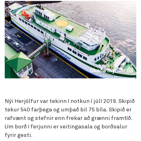
Skoða myndir
Nýi Herjólfur var tekinn í notkun í júlí 2019. Skipið
tekur 540 farþega og umþað bil 75 bíla. Skipið er
rafvænt og stefnir enn frekar að grænni framtíð.
Um borð í ferjunni er veitingasala og borðsalur
fyrir gesti.