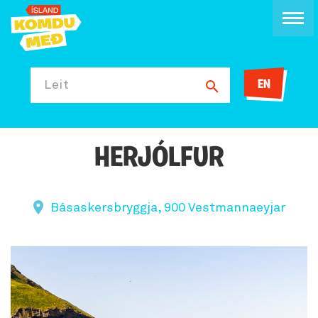
EN
Leit
HERJÓLFUR
Básaskersbryggja, 900 Vestmannaeyjar