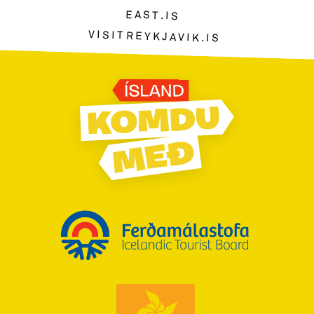
EAST.IS
VISITREYKJAVIK.IS