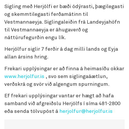
Sigling með Herjólfi er bæði ódýrasti, þægilegasti
og skemmtilegasti ferðamátinn til
Vestmannaeyja. Siglingaleiðin frá Landeyjahöfn
til Vestmannaeyja er áhugaverð og
náttúrufegurðin engu lík.
Herjólfur siglir 7 ferðir á dag milli lands og Eyja
allan ársins hring.
Frekari upplýsingar er að finna á heimasíðu okkar
www.herjolfur.is
, svo sem siglingaáætlun,
verðskrá og svör við algengum spurningum.
Ef frekari upplýsingar vantar er hægt að hafa
samband við afgreiðslu Herjólfs í síma 481-2800
eða senda tölvupóst á
herjolfur@herjolfur.is