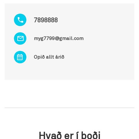
7898888
myg7799@gmail.com
Opið allt árið
Hvað er í boði