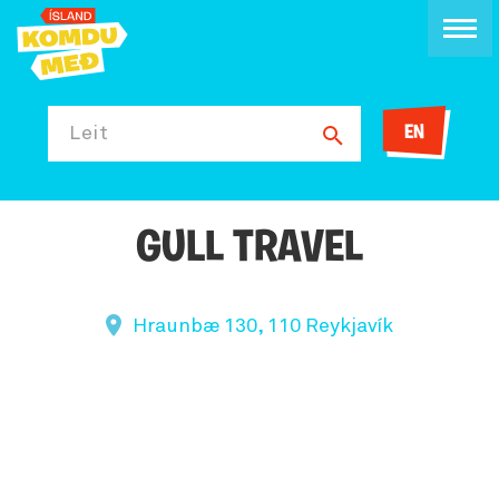
EN
Leit
GULL TRAVEL
Hraunbæ 130, 110 Reykjavík