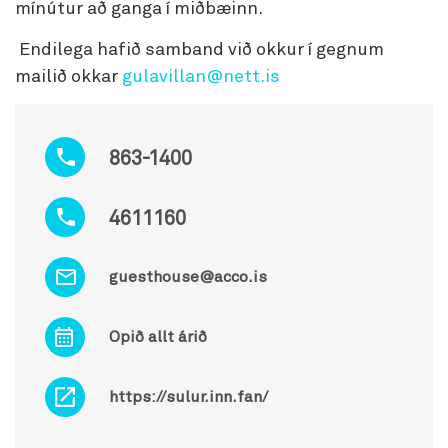
mínútur að ganga í miðbæinn.
Endilega hafið samband við okkur í gegnum
mailið okkar
gulavillan@nett.is
863-1400
4611160
guesthouse@acco.is
Opið allt árið
https://sulur.inn.fan/