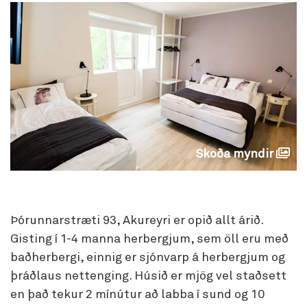
Skoða myndir
Þórunnarstræti 93, Akureyri er opið allt árið.
Gisting í 1-4 manna herbergjum, sem öll eru með
baðherbergi, einnig er sjónvarp á herbergjum og
þráðlaus nettenging. Húsið er mjög vel staðsett
en það tekur 2 mínútur að labba í sund og 10