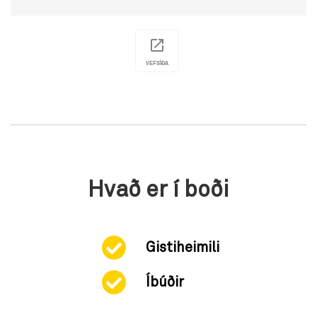
VEFSÍÐA
Hvað er í boði
Gistiheimili
Íbúðir