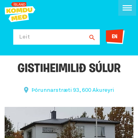
EN
Leit
GISTIHEIMILIÐ SÚLUR
Þórunnarstræti 93, 600 Akureyri