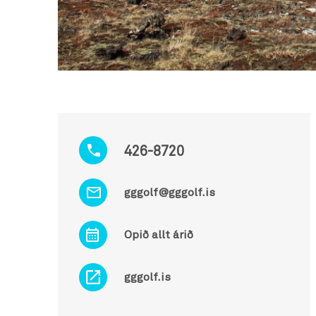
426-8720
gggolf@gggolf.is
Opið allt árið
gggolf.is