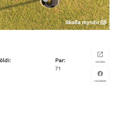
Skoða myndir
öldi:
Par:
VEFSÍÐA
71
FACEBOOK