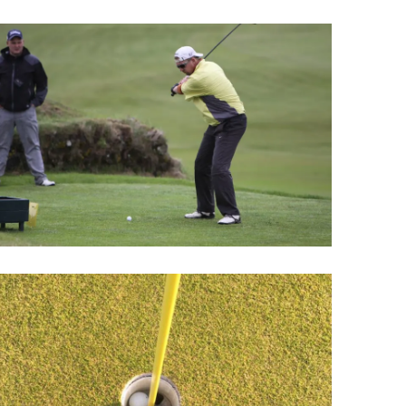
Upplýsingamiðstöðvar
pera
Heilsurækt og Spa
Fossar
Um vefinn
Hjólaferðir
Fyrir börnin
Gönguleiðir
ti
Hjólaleigur
Hápunktar
n
Sjóstangaveiði
Hitt og þetta
Skíði
Náttúra
ug
Skotveiði
Saga og menning
ðir
Stangveiði
Þjóðgarðar
g