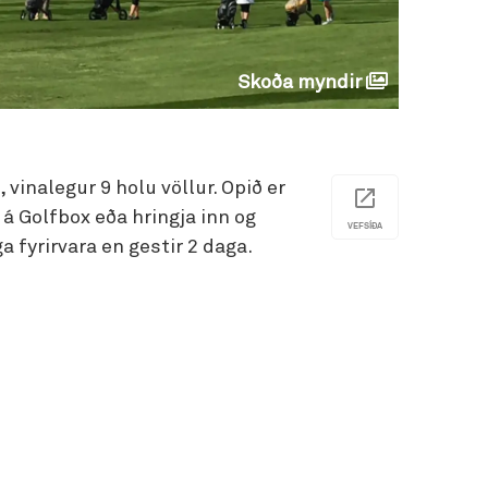
Skoða myndir
 vinalegur 9 holu völlur. Opið er
 á Golfbox eða hringja inn og
VEFSÍÐA
fyrirvara en gestir 2 daga.