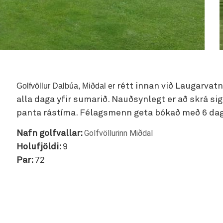
Golfvöllur Dalbúa, Miðdal er
rétt innan við Laugarvatn,
alla daga yfir sumarið. Nauðsynlegt er að skrá sig
panta rástíma. Félagsmenn geta bókað með 6 daga 
Golfvöllurinn Miðdal
Nafn golfvallar:
Holufjöldi:
9
Par:
72