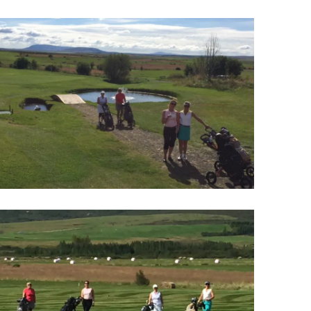
Upplýsingamiðstöðvar
pera
Heilsurækt og Spa
Fossar
Um vefinn
Hjólaferðir
Fyrir börnin
Gönguleiðir
ti
Hjólaleigur
Hápunktar
n
Sjóstangaveiði
Hitt og þetta
Skíði
Náttúra
ug
Skotveiði
Saga og menning
ðir
Stangveiði
Þjóðgarðar
g