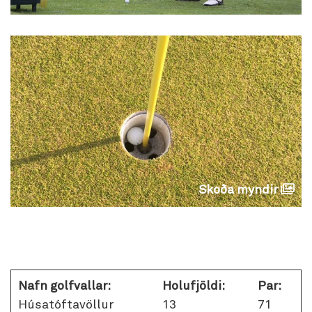
Skoða myndir
Nafn golfvallar:
Holufjöldi:
Par:
Húsatóftavöllur
13
71