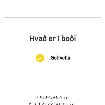
Hvað er í boði
Golfvellir
SUDURLAND.IS
VISITREYKJANES.IS