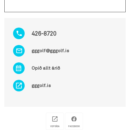
426-8720
gggolf@gggolf.is
Opið allt árið
gggolf.is
VEFSÍÐA
FACEBOOK