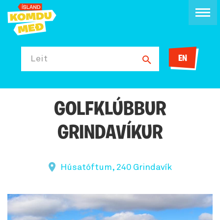
EN
Leit
GOLFKLÚBBUR
GRINDAVÍKUR
Húsatóftum, 240 Grindavík