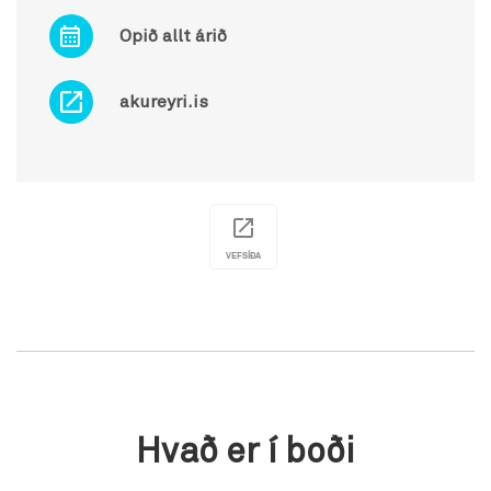
Opið allt árið
akureyri.is
VEFSÍÐA
Hvað er í boði