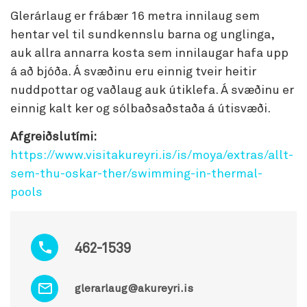
Glerárlaug er frábær 16 metra innilaug sem
hentar vel til sundkennslu barna og unglinga,
auk allra annarra kosta sem innilaugar hafa upp
á að bjóða. Á svæðinu eru einnig tveir heitir
nuddpottar og vaðlaug auk útiklefa. Á svæðinu er
einnig kalt ker og sólbaðsaðstaða á útisvæði.
Afgreiðslutími:
https://www.visitakureyri.is/is/moya/extras/allt-
sem-thu-oskar-ther/swimming-in-thermal-
pools
462-1539
glerarlaug@akureyri.is