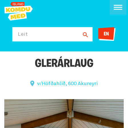
EN
Leit
GLERÁRLAUG
v/Höfðahlíð, 600 Akureyri