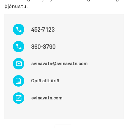
þjónustu.
452-7123
860-3790
svinavatn@svinavatn.com
Opið allt árið
svinavatn.com