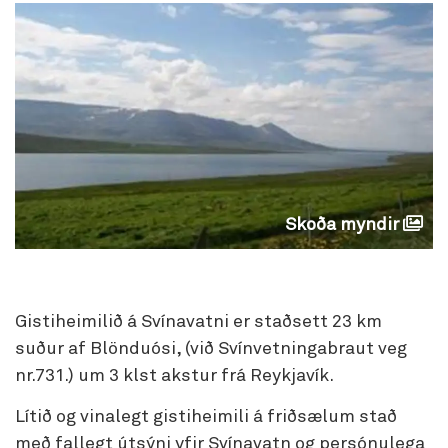
Skoða myndir
Gistiheimilið á Svínavatni er staðsett 23 km
suður af Blönduósi, (við Svínvetningabraut veg
nr.731.) um 3 klst akstur frá Reykjavík.
Lítið og vinalegt gistiheimili á friðsælum stað
með fallegt útsýni yfir Svínavatn og persónulega