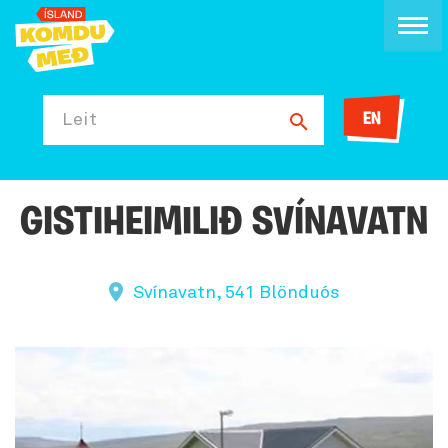
EN
Leit
GISTIHEIMILIÐ SVÍNAVATN
Svínavatn, 541 Blönduós