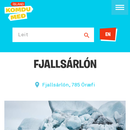
EN
Leit
FJALLSÁRLÓN
Fjallsárlón, 785 Öræfi