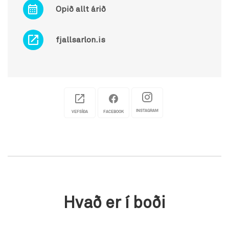
Opið allt árið
fjallsarlon.is
INSTAGRAM
VEFSÍÐA
FACEBOOK
Hvað er í boði