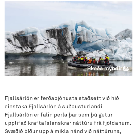
Skoða myndir
Fjallsárlón er ferðaþjónusta staðsett við hið
einstaka Fjallsárlón á suðausturlandi.
Fjallsárlón er falin perla þar sem þú getur
upplifað krafta íslenskrar náttúru frá fjöldanum.
Svæðið bíður upp á mikla nánd við náttúruna,