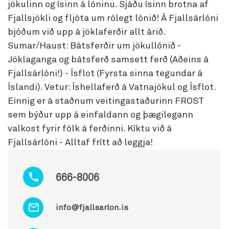
jökulinn og ísinn á lóninu. Sjáðu ísinn brotna af
Fjallsjökli og fljóta um rólegt lónið! Á Fjallsárlóni
bjóðum við upp á jöklaferðir allt árið.
Sumar/Haust: Bátsferðir um jökullónið -
Jöklaganga og bátsferð samsett ferð (Aðeins á
Fjallsárlóni!) - Ísflot (Fyrsta sinna tegundar á
Íslandi). Vetur: Íshellaferð á Vatnajökul og Ísflot.
Einnig er á staðnum veitingastaðurinn FROST
sem býður upp á einfaldann og þægilegann
valkost fyrir fólk á ferðinni. Kíktu við á
Fjallsárlóni - Alltaf frítt að leggja!
666-8006
info@fjallsarlon.is