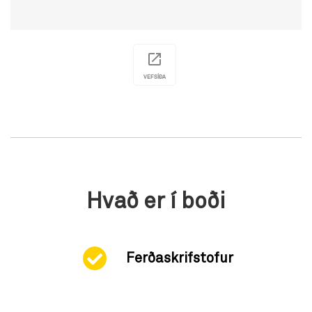
VEFSÍÐA
Hvað er í boði
Ferðaskrifstofur