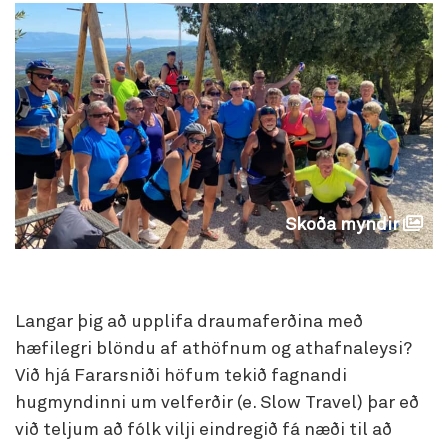
Skoða myndir
Langar þig að upplifa draumaferðina með
hæfilegri blöndu af athöfnum og athafnaleysi?
Við hjá Fararsniði höfum tekið fagnandi
hugmyndinni um velferðir (e. Slow Travel) þar eð
við teljum að fólk vilji eindregið fá næði til að