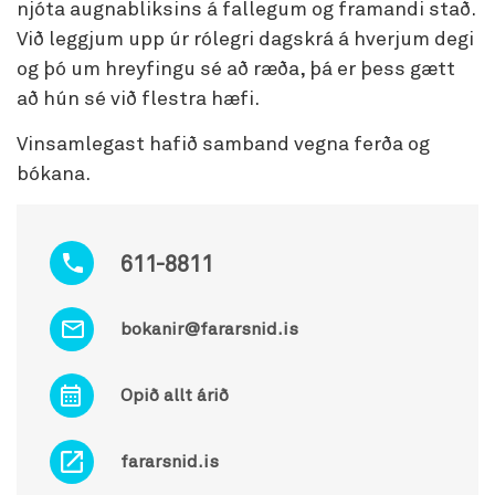
njóta augnabliksins á fallegum og framandi stað.
Við leggjum upp úr rólegri dagskrá á hverjum degi
og þó um hreyfingu sé að ræða, þá er þess gætt
að hún sé við flestra hæfi.
Vinsamlegast hafið samband vegna ferða og
bókana.
611-8811
bokanir@fararsnid.is
Opið allt árið
fararsnid.is