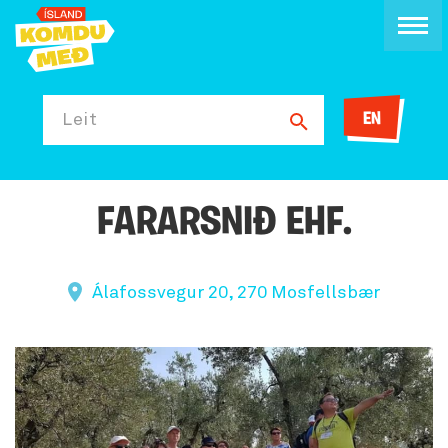
EN
Leit
FARARSNIÐ EHF.
Álafossvegur 20, 270 Mosfellsbær