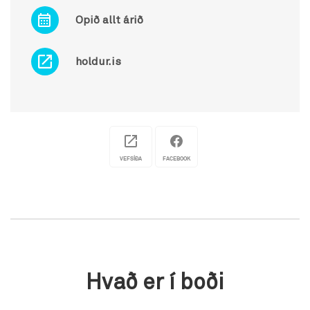
Opið allt árið
holdur.is
VEFSÍÐA
FACEBOOK
Hvað er í boði