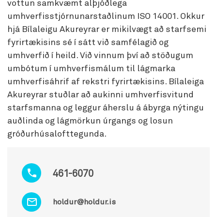
vottun samkvæmt alþjóðlega
umhverfisstjórnunarstaðlinum ISO 14001. Okkur
hjá Bílaleigu Akureyrar er mikilvægt að starfsemi
fyrirtækisins sé í sátt við samfélagið og
umhverfið í heild. Við vinnum því að stöðugum
umbótum í umhverfismálum til lágmarka
umhverfisáhrif af rekstri fyrirtækisins. Bílaleiga
Akureyrar stuðlar að aukinni umhverfisvitund
starfsmanna og leggur áherslu á ábyrga nýtingu
auðlinda og lágmörkun úrgangs og losun
gróðurhúsalofttegunda.
461-6070
holdur@holdur.is