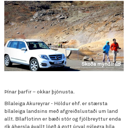
Skoða myndir
Þínar þarfir – okkar þjónusta.
Bílaleiga Akureyrar - Höldur ehf. er stærsta
bílaleiga landsins með afgreiðslustaði um land
allt. Bílaflotinn er bæði stór og fjölbreyttur enda
rík áhersla ávallt lögð á gott úrval nýlegra bíla