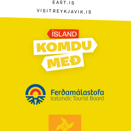
EAST.IS
VISITREYKJAVIK.IS