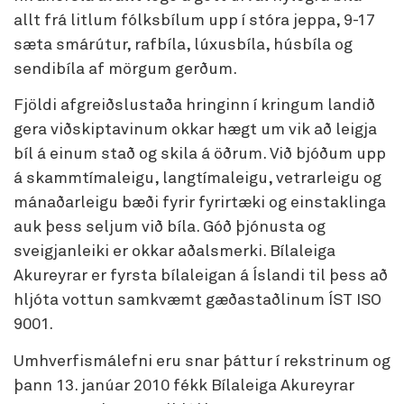
allt frá litlum fólksbílum upp í stóra jeppa, 9-17
sæta smárútur, rafbíla, lúxusbíla, húsbíla og
sendibíla af mörgum gerðum.
Fjöldi afgreiðslustaða hringinn í kringum landið
gera viðskiptavinum okkar hægt um vik að leigja
bíl á einum stað og skila á öðrum. Við bjóðum upp
á skammtímaleigu, langtímaleigu, vetrarleigu og
mánaðarleigu bæði fyrir fyrirtæki og einstaklinga
auk þess seljum við bíla. Góð þjónusta og
sveigjanleiki er okkar aðalsmerki. Bílaleiga
Akureyrar er fyrsta bílaleigan á Íslandi til þess að
hljóta vottun samkvæmt gæðastaðlinum ÍST ISO
9001.
Umhverfismálefni eru snar þáttur í rekstrinum og
þann 13. janúar 2010 fékk Bílaleiga Akureyrar