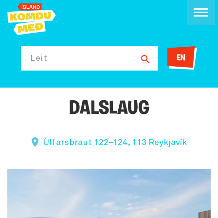
EN
Leit
DALSLAUG
Úlfarsbraut 122–124, 113 Reykjavík