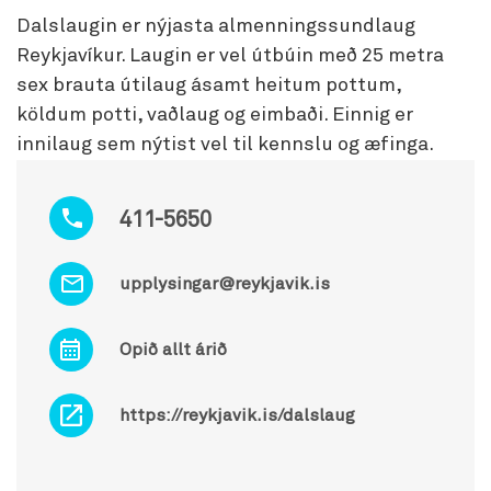
Dalslaugin er nýjasta almenningssundlaug
Reykjavíkur. Laugin er vel útbúin með 25 metra
sex brauta útilaug ásamt heitum pottum,
köldum potti, vaðlaug og eimbaði. Einnig er
innilaug sem nýtist vel til kennslu og æfinga.
411-5650
upplysingar@reykjavik.is
Opið allt árið
https://reykjavik.is/dalslaug