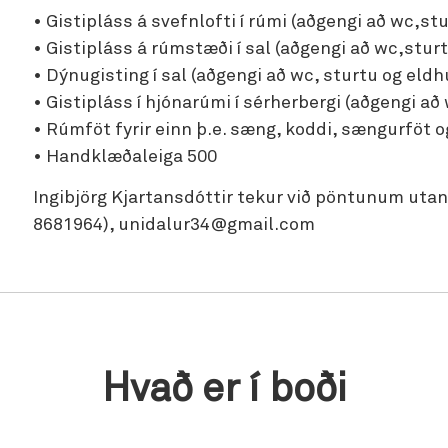
• Gistipláss á svefnlofti í rúmi (aðgengi að wc,st
• Gistipláss á rúmstæði í sal (aðgengi að wc,sturt
• Dýnugisting í sal (aðgengi að wc, sturtu og eldh
• Gistipláss í hjónarúmi í sérherbergi (aðgengi að
• Rúmföt fyrir einn þ.e. sæng, koddi, sængurföt o
• Handklæðaleiga 500
Ingibjörg Kjartansdóttir tekur við pöntunum ut
8681964), unidalur34@gmail.com
Hvað er í boði