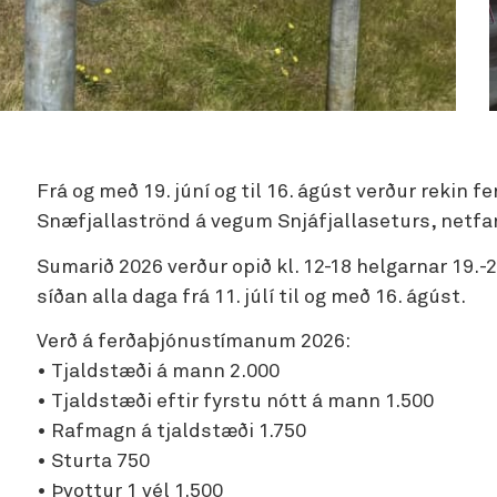
Frá og með 19. júní og til 16. ágúst verður rekin 
Snæfjallaströnd á vegum Snjáfjallaseturs, netf
Sumarið 2026 verður opið kl. 12-18 helgarnar 19.-21. 
síðan alla daga frá 11. júlí til og með 16. ágúst.
Verð á ferðaþjónustímanum 2026:
• Tjaldstæði á mann 2.000
• Tjaldstæði eftir fyrstu nótt á mann 1.500
• Rafmagn á tjaldstæði 1.750
• Sturta 750
• Þvottur 1 vél 1.500