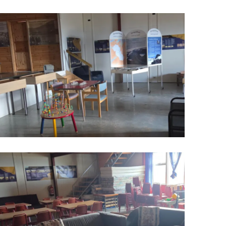
Upplýsingamiðstöðvar
pera
Heilsurækt og Spa
Fossar
Um vefinn
Hjólaferðir
Fyrir börnin
Gönguleiðir
ti
Hjólaleigur
Hápunktar
n
Sjóstangaveiði
Hitt og þetta
Skíði
Náttúra
ug
Skotveiði
Saga og menning
ðir
Stangveiði
Þjóðgarðar
g