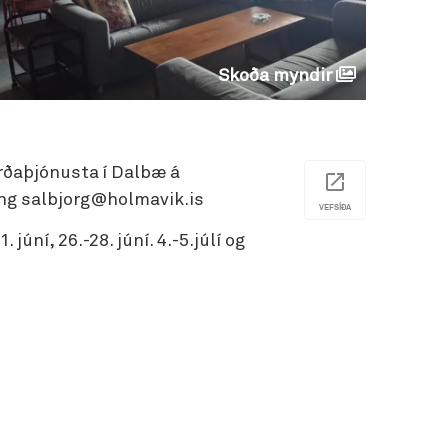
Skoða myndir
ferðaþjónusta í Dalbæ á
ang salbjorg@holmavik.is
VEFSÍÐA
júní, 26.-28. júní. 4.-5.júlí og