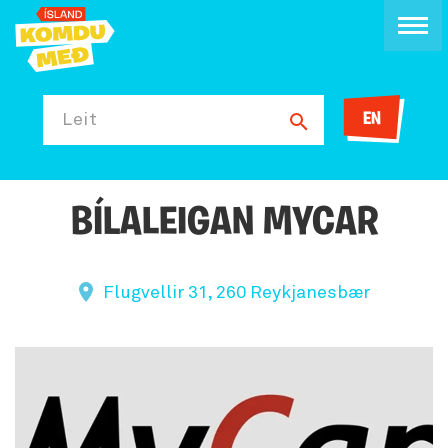
EN
Leit
BÍLALEIGAN MYCAR
Flugvellir 31, 260 Reykjanesbær