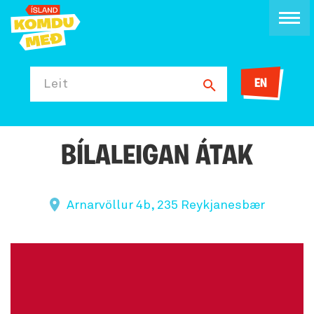
EN
Leit
BÍLALEIGAN ÁTAK
Arnarvöllur 4b, 235 Reykjanesbær