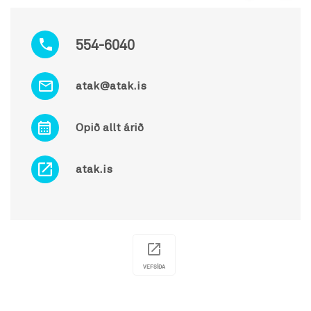
554-6040
atak@atak.is
Opið allt árið
atak.is
VEFSÍÐA