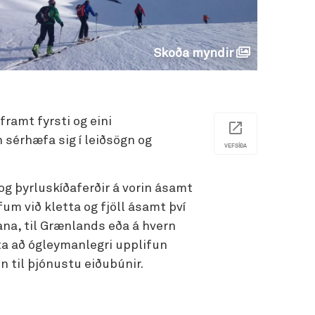
Skoða myndir
ramt fyrsti og eini
sérhæfa sig í leiðsögn og
VEFSÍÐA
 og þyrluskíðaferðir á vorin ásamt
um við kletta og fjöll ásamt því
ana, til Grænlands eða á hvern
ita að ógleymanlegri upplifun
 til þjónustu eiðubúnir.