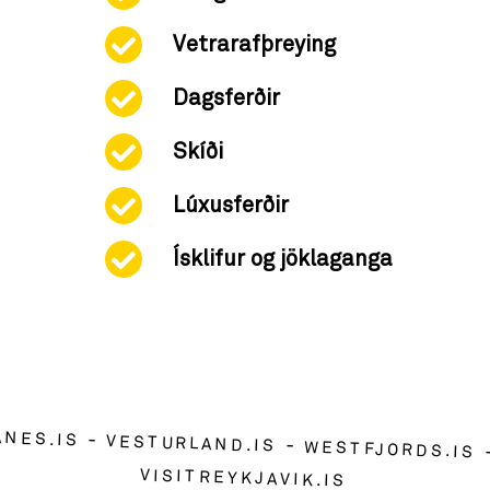
Vetrarafþreying
Dagsferðir
Skíði
Lúxusferðir
Ísklifur og jöklaganga
ANES.IS
VESTURLAND.IS
WESTFJORDS.IS
VISITREYKJAVIK.IS