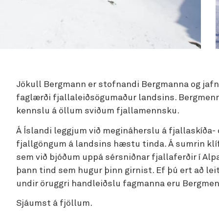
Jökull Bergmann er stofnandi Bergmanna og jafnf
faglærði fjallaleiðsögumaður landsins. Bergmenn 
kennslu á öllum sviðum fjallamennsku.
Á Íslandi leggjum við megináherslu á fjallaskíða-
fjallgöngum á landsins hæstu tinda. Á sumrin klíf
sem við bjóðum uppá sérsniðnar fjallaferðir í Alp
þann tind sem hugur þinn girnist. Ef þú ert að le
undir öruggri handleiðslu fagmanna eru Bergmenn
Sjáumst á fjöllum.