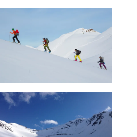
Upplýsingamiðstöðvar
pera
Heilsurækt og Spa
Fossar
Um vefinn
Hjólaferðir
Fyrir börnin
Gönguleiðir
ti
Hjólaleigur
Hápunktar
n
Sjóstangaveiði
Hitt og þetta
Skíði
Náttúra
ug
Skotveiði
Saga og menning
ðir
Stangveiði
Þjóðgarðar
g