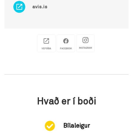
avis.is
INSTAGRAM
VEFSÍÐA
FACEBOOK
Hvað er í boði
Bílaleigur