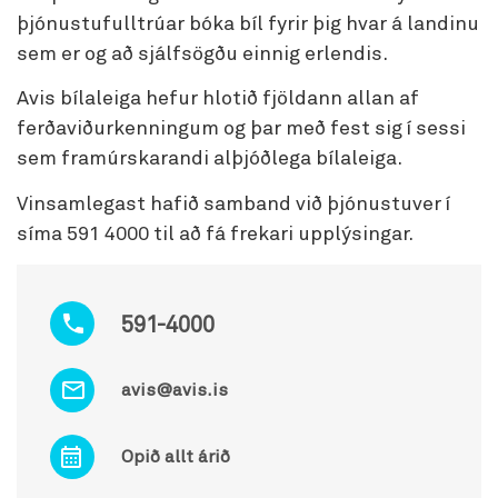
þjónustufulltrúar bóka bíl fyrir þig hvar á landinu
sem er og að sjálfsögðu einnig erlendis.
Avis bílaleiga hefur hlotið fjöldann allan af
ferðaviðurkenningum og þar með fest sig í sessi
sem framúrskarandi alþjóðlega bílaleiga.
Vinsamlegast hafið samband við þjónustuver í
síma 591 4000 til að fá frekari upplýsingar.
591-4000
avis@avis.is
Opið allt árið