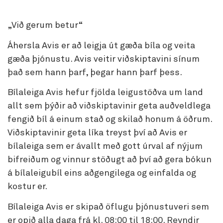
„Við gerum betur“
Áhersla Avis er að leigja út gæða bíla og veita
gæða þjónustu. Avis veitir viðskiptavini sínum
það sem hann þarf, þegar hann þarf þess.
Bílaleiga Avis hefur fjölda leigustöðva um land
allt sem þýðir að viðskiptavinir geta auðveldlega
fengið bíl á einum stað og skilað honum á öðrum.
Viðskiptavinir geta líka treyst því að Avis er
bílaleiga sem er ávallt með gott úrval af nýjum
bifreiðum og vinnur stöðugt að því að gera bókun
á bílaleigubíl eins aðgengilega og einfalda og
kostur er.
Bílaleiga Avis er skipað öflugu þjónustuveri sem
er opið alla daga frá kl. 08:00 til 18:00. Reyndir