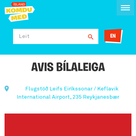
EN
Leit
AVIS BÍLALEIGA
Flugstöð Leifs Eiríkssonar / Keflavik
International Airport, 235 Reykjanesbær