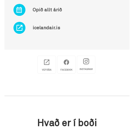
Opið allt árið
icelandair.is
INSTAGRAM
VEFSÍÐA
FACEBOOK
Hvað er í boði