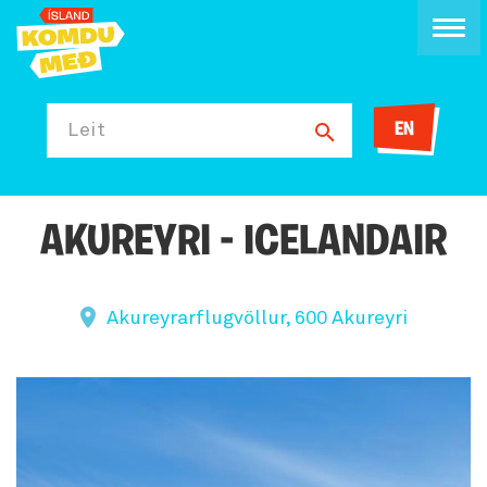
EN
Leit
AKUREYRI - ICELANDAIR
Akureyrarflugvöllur, 600 Akureyri