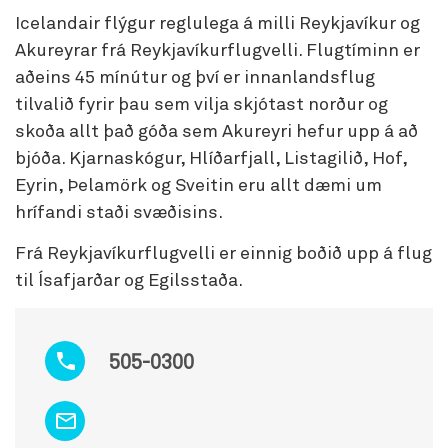
Icelandair flýgur reglulega á milli Reykjavíkur og
Akureyrar frá Reykjavíkurflugvelli. Flugtíminn er
aðeins 45 mínútur og því er innanlandsflug
tilvalið fyrir þau sem vilja skjótast norður og
skoða allt það góða sem Akureyri hefur upp á að
bjóða. Kjarnaskógur, Hlíðarfjall, Listagilið, Hof,
Eyrin, Þelamörk og Sveitin eru allt dæmi um
hrífandi staði svæðisins.
Frá Reykjavíkurflugvelli er einnig boðið upp á flug
til Ísafjarðar og Egilsstaða.
505-0300