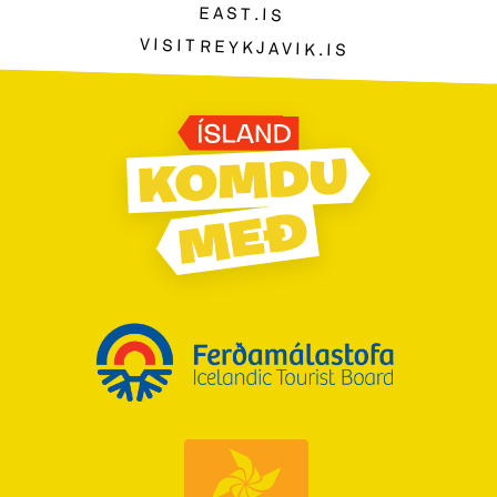
EAST.IS
VISITREYKJAVIK.IS