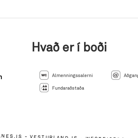
Hvað er í boði
Almenningssalerni
Aðgang
n
Fundaraðstaða
ANES.IS
VESTURLAND.IS