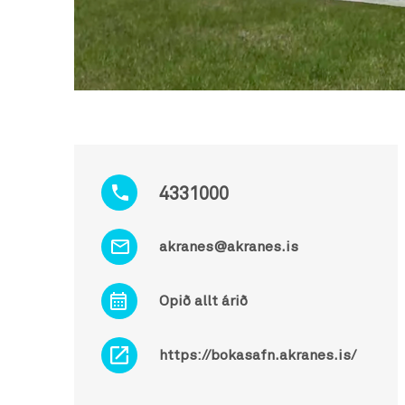
4331000
akranes@akranes.is
Opið allt árið
https://bokasafn.akranes.is/