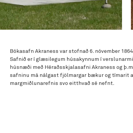
Bókasafn Akraness var stofnað 6. nóvember 1864
Safnið er í glæsilegum húsakynnum í verslunarmið
húsnæði með Héraðsskjalasafni Akraness og þ.m.
safninu má nálgast fjölmargar bækur og tímarit 
margmiðlunarefnis svo eitthvað sé nefnt.