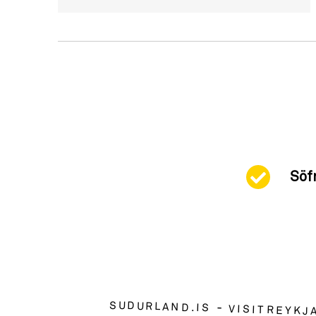
Söf
SUDURLAND.IS
VISITREYKJ