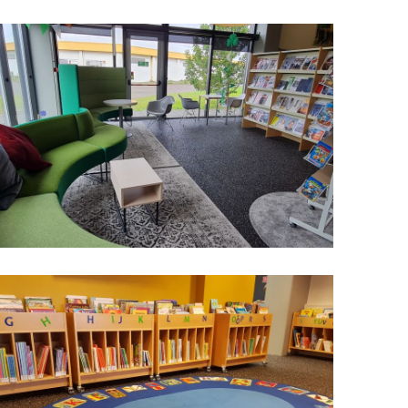
Upplýsingamiðstöðvar
pera
Heilsurækt og Spa
Fossar
Um vefinn
Hjólaferðir
Fyrir börnin
Gönguleiðir
ti
Hjólaleigur
Hápunktar
n
Sjóstangaveiði
Hitt og þetta
Skíði
Náttúra
ug
Skotveiði
Saga og menning
ðir
Stangveiði
Þjóðgarðar
g