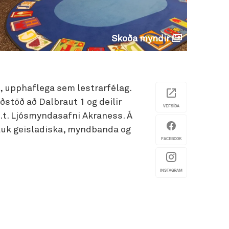
Skoða myndir
, upphaflega sem lestrarfélag.
stöð að Dalbraut 1 og deilir
VEFSÍÐA
t. Ljósmyndasafni Akraness. Á
auk geisladiska, myndbanda og
FACEBOOK
INSTAGRAM