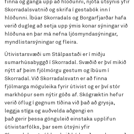
finna og ganga upp að hlöðunni, njóta útsýnis yfir
Skorradalsvatnið og skrifa í gestabók inn í
hlöðunni. Íbúar Skorradals og Borgarfjarðar hafa
verið dugleg að setja upp ýmis konar sýningar við
hlöðuna en þar má nefna ljósmyndasýningar,
myndlistarsýningar og fleira.
Útivistarsvæði um Stálpastaði er í miðju
sumarhúsabyggð í Skorradal. Svæðið er því mikið
nýtt af þeim fjölmörgu gestum og íbúum í
Skorradal. Við Skorradalsvatn er að finna
fjölmarga möguleika fyrir útivist og er því stór
markhópur sem nýtir góðs af. Skógræktin hefur
verið öflug í gegnum tíðina við það að grysja,
leggja stíga og auðvelda aðgengi en
það gerir þessa gönguleið einstaka upplifun
útivistarfólks, þar sem útsýni yfir