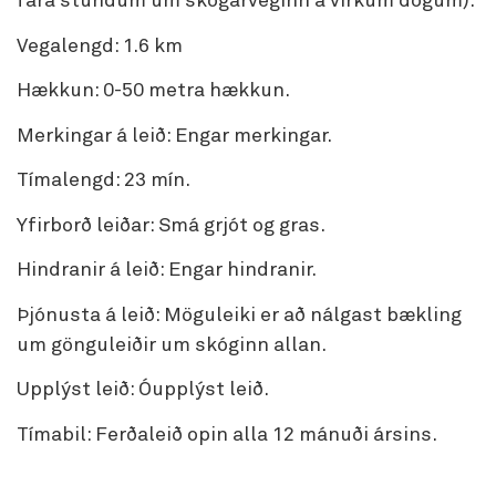
fara stundum um skógarveginn á virkum dögum).
Vegalengd: 1.6 km
Hækkun: 0-50 metra hækkun.
Merkingar á leið: Engar merkingar.
Tímalengd: 23 mín.
Yfirborð leiðar: Smá grjót og gras.
Hindranir á leið: Engar hindranir.
Þjónusta á leið: Möguleiki er að nálgast bækling
um gönguleiðir um skóginn allan.
Upplýst leið: Óupplýst leið.
Tímabil: Ferðaleið opin alla 12 mánuði ársins.