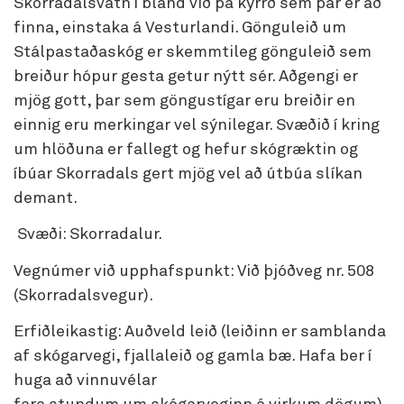
Skorradalsvatn í bland við þá kyrrð sem þar er að
finna, einstaka á Vesturlandi. Gönguleið um
Stálpastaðaskóg er skemmtileg gönguleið sem
breiður hópur gesta getur nýtt sér. Aðgengi er
mjög gott, þar sem göngustígar eru breiðir en
einnig eru merkingar vel sýnilegar. Svæðið í kring
um hlöðuna er fallegt og hefur skógræktin og
íbúar Skorradals gert mjög vel að útbúa slíkan
demant.
Svæði: Skorradalur.
Vegnúmer við upphafspunkt: Við þjóðveg nr. 508
(Skorradalsvegur).
Erfiðleikastig: Auðveld leið (leiðinn er samblanda
af skógarvegi, fjallaleið og gamla bæ. Hafa ber í
huga að vinnuvélar