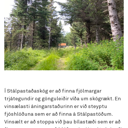
Í Stálpastaðaskóg er að finna fjölmargar
trjátegundir og gönguleiðir víða um skógrækt. En
vinsælasti áningarstaðurinn er við steyptu
fjóshlöðuna sem er að finna á Stálpastöðum.
Vinsælt er að stoppa við þau bílastæði sem er að