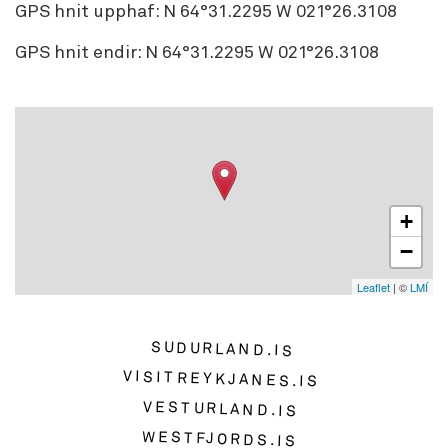
GPS hnit upphaf:
N 64°31.2295 W 021°26.3108
GPS hnit endir:
N 64°31.2295 W 021°26.3108
+
−
Leaflet
| ©
LMÍ
SUDURLAND.IS
VISITREYKJANES.IS
VESTURLAND.IS
WESTFJORDS.IS