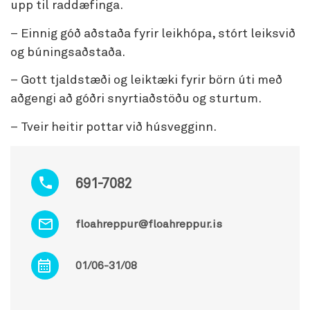
upp til raddæfinga.
– Einnig góð aðstaða fyrir leikhópa, stórt leiksvið
og búningsaðstaða.
– Gott tjaldstæði og leiktæki fyrir börn úti með
aðgengi að góðri snyrtiaðstöðu og sturtum.
– Tveir heitir pottar við húsvegginn.
691-7082
floahreppur@floahreppur.is
01/06-31/08