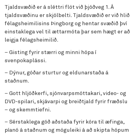
Tjaldsvæðið er á sléttri flöt við þjóðveg 1. Á
tjaldsvæðinu er skjólbelti. Tjaldsvæðið er við hlið
félagsheimilisins Þingborg og hentar svæðið því
einstaklega vel til ættarmóta þar sem hægt er að
leigja félagsheimilið.
– Gisting fyrir stærri og minni hópa í
svenpokaplássi.
– Dýnur, góðar sturtur og eldunarstaða á
staðnum.
– Gott hljóðkerfi, sjónvarpsmóttakari, video- og
DVD-spilari, skjávarpi og breiðtjald fyrir fræðslu
– og skemmtiefni.
– Sérstaklega góð aðstaða fyrir kóra til æfinga,
píanó á staðnum og möguleiki á að skipta hópum