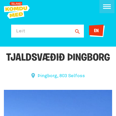
EN
Leit
TJALDSVÆÐIÐ ÞINGBORG
Þingborg, 803 Selfoss