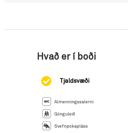
Hvað er í boði
Tjaldsvæði
Almenningssalerni
Gönguleið
Svefnpokapláss